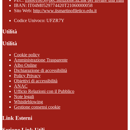
PEC:
fris001005@pec.istruzione.it
Link per inviare una mail
IBAN: IT04M0529774420T21060000058
Sito Web:
http://www.iismartinofiletico.edu.it
Codice Univoco: UFZR7Y
Utilità
Utilità
Cookie policy
Amministrazione Trasparente
Albo Online
Dichiarazione di accessibilità
Policy Privacy
Obiettivi di accessibilità
ANAC
Ufficio Relazioni con il Pubblico
Note legali
Whistleblowing
Gestione consensi cookie
Link Esterni
Sezione Link Utili