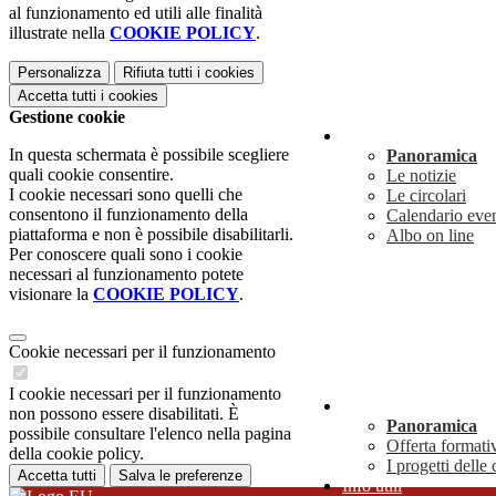
al funzionamento ed utili alle finalità
illustrate nella
COOKIE POLICY
.
Personalizza
Rifiuta tutti
i cookies
Accetta tutti
i cookies
Gestione cookie
Novità
In questa schermata è possibile scegliere
Panoramica
quali cookie consentire.
Le notizie
I cookie necessari sono quelli che
Le circolari
consentono il funzionamento della
Calendario even
piattaforma e non è possibile disabilitarli.
Albo on line
Per conoscere quali sono i cookie
necessari al funzionamento potete
visionare la
COOKIE POLICY
.
Cookie necessari per il funzionamento
I cookie necessari per il funzionamento
Didattica
non possono essere disabilitati. È
Panoramica
possibile consultare l'elenco nella pagina
Offerta formati
della cookie policy.
I progetti delle 
Accetta tutti
Salva le preferenze
Info utili