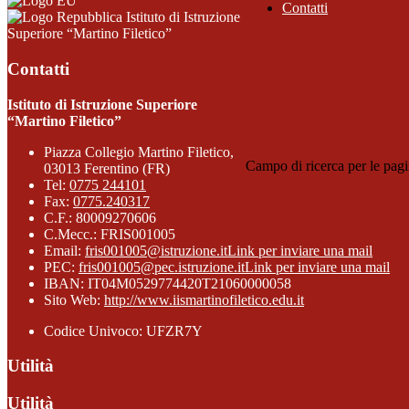
Contatti
Istituto di Istruzione
Superiore “Martino Filetico”
Contatti
Istituto di Istruzione Superiore
“Martino Filetico”
Piazza Collegio Martino Filetico,
Campo di ricerca per le pagi
03013 Ferentino (FR)
Tel:
0775 244101
Fax:
0775.240317
C.F.: 80009270606
C.Mecc.: FRIS001005
Email:
fris001005@istruzione.it
Link per inviare una mail
PEC:
fris001005@pec.istruzione.it
Link per inviare una mail
IBAN: IT04M0529774420T21060000058
Sito Web:
http://www.iismartinofiletico.edu.it
Codice Univoco: UFZR7Y
Utilità
Utilità