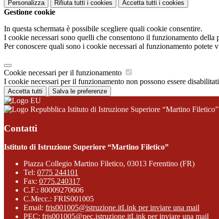
Personalizza
Rifiuta tutti
i cookies
Accetta tutti
i cookies
Gestione cookie
In questa schermata è possibile scegliere quali cookie consentire.
I cookie necessari sono quelli che consentono il funzionamento della pi
Per conoscere quali sono i cookie necessari al funzionamento potete v
Cookie necessari per il funzionamento
I cookie necessari per il funzionamento non possono essere disabilitati.
Accetta tutti
Salva le preferenze
Istituto di Istruzione Superiore “Martino Filetico”
Contatti
Istituto di Istruzione Superiore “Martino Filetico”
Piazza Collegio Martino Filetico, 03013 Ferentino (FR)
Tel:
0775 244101
Fax:
0775.240317
C.F.: 80009270606
C.Mecc.: FRIS001005
Email:
fris001005@istruzione.it
Link per inviare una mail
PEC:
fris001005@pec.istruzione.it
Link per inviare una mail