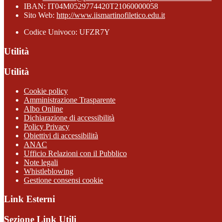
IBAN: IT04M0529774420T21060000058
Sito Web:
http://www.iismartinofiletico.edu.it
Codice Univoco: UFZR7Y
Utilità
Utilità
Cookie policy
Amministrazione Trasparente
Albo Online
Dichiarazione di accessibilità
Policy Privacy
Obiettivi di accessibilità
ANAC
Ufficio Relazioni con il Pubblico
Note legali
Whistleblowing
Gestione consensi cookie
Link Esterni
Sezione Link Utili