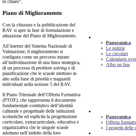
in chiaro”.
Piano di Miglioramento
Con la chiusura e la pubblicazione del
RAV si apre la fase di formulazione e
attuazione del Piano di Miglioramento.
Novità
Panoramica
All’interno del Sistema Nazionale di
Le notizie
Valutazione, il miglioramento si
Le circolari
configura come un percorso mirato
Calendario even
all’individuazione di una linea strategica,
Albo on line
di un processo di
problem solving
e di
pianificazione che le scuole mettono in
atto sulla base di priorità e traguardi
individuati nella sezione 5 del RAV.
Il Piano Triennale dell’Offerta Formativa
(PTOF), che rappresenta il documento
fondamentale costitutivo dell’identità
culturale e progettuale delle istituzioni
Didattica
scolastiche ed esplicita la progettazione
Panoramica
curricolare, extracurricolare, educativa e
Offerta formati
organizzativa che le singole scuole
I progetti delle 
adottano nell’ambito della loro
Info utili