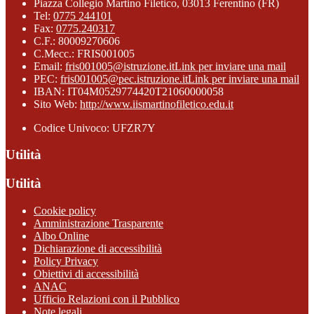
Piazza Collegio Martino Filetico, 03013 Ferentino (FR)
Tel:
0775 244101
Fax:
0775.240317
C.F.: 80009270606
C.Mecc.: FRIS001005
Email:
fris001005@istruzione.it
Link per inviare una mail
PEC:
fris001005@pec.istruzione.it
Link per inviare una mail
IBAN: IT04M0529774420T21060000058
Sito Web:
http://www.iismartinofiletico.edu.it
Codice Univoco: UFZR7Y
Utilità
Utilità
Cookie policy
Amministrazione Trasparente
Albo Online
Dichiarazione di accessibilità
Policy Privacy
Obiettivi di accessibilità
ANAC
Ufficio Relazioni con il Pubblico
Note legali