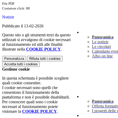
File PDF
Contatore click: 88
Notizie
Pubblicato il 13-02-2026
Novità
Questo sito o gli strumenti terzi da questo
Panoramica
utilizzati si avvalgono di cookie necessari
Le notizie
al funzionamento ed utili alle finalità
Le circolari
illustrate nella
COOKIE POLICY
.
Calendario even
Albo on line
Personalizza
Rifiuta tutti
i cookies
Accetta tutti
i cookies
Gestione cookie
In questa schermata è possibile scegliere
quali cookie consentire.
I cookie necessari sono quelli che
consentono il funzionamento della
Didattica
piattaforma e non è possibile disabilitarli.
Panoramica
Per conoscere quali sono i cookie
Offerta formati
necessari al funzionamento potete
I progetti delle 
visionare la
COOKIE POLICY
.
Info utili