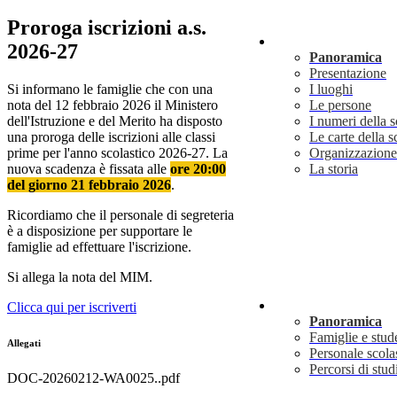
Proroga iscrizioni a.s.
Scuola
2026-27
Panoramica
Presentazione
Si informano le famiglie che con una
I luoghi
nota del 12 febbraio 2026 il Ministero
Le persone
dell'Istruzione e del Merito ha disposto
I numeri della 
una proroga delle iscrizioni alle classi
Le carte della s
prime per l'anno scolastico 2026-27. La
Organizzazione
nuova scadenza è fissata alle
ore 20:00
La storia
del giorno 21 febbraio 2026
.
Ricordiamo che il personale di segreteria
è a disposizione per supportare le
famiglie ad effettuare l'iscrizione.
Si allega la nota del MIM.
Servizi
Clicca qui per iscriverti
Panoramica
Famiglie e stud
Allegati
Personale scola
Percorsi di stud
DOC-20260212-WA0025..pdf