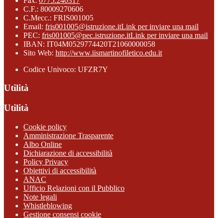
Fax:
0775.240317
C.F.: 80009270606
C.Mecc.: FRIS001005
Email:
fris001005@istruzione.it
Link per inviare una mail
PEC:
fris001005@pec.istruzione.it
Link per inviare una mail
IBAN: IT04M0529774420T21060000058
Sito Web:
http://www.iismartinofiletico.edu.it
Codice Univoco: UFZR7Y
Utilità
Utilità
Cookie policy
Amministrazione Trasparente
Albo Online
Dichiarazione di accessibilità
Policy Privacy
Obiettivi di accessibilità
ANAC
Ufficio Relazioni con il Pubblico
Note legali
Whistleblowing
Gestione consensi cookie