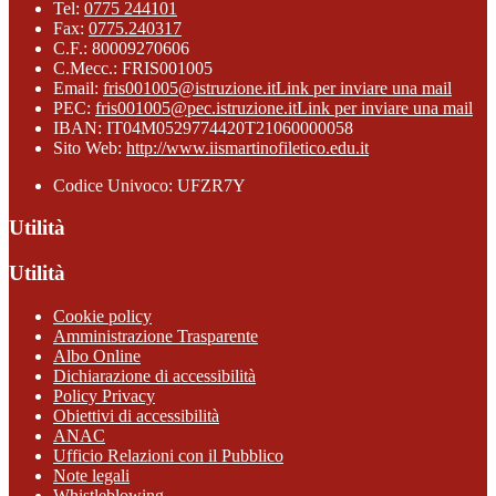
Tel:
0775 244101
Fax:
0775.240317
C.F.: 80009270606
C.Mecc.: FRIS001005
Email:
fris001005@istruzione.it
Link per inviare una mail
PEC:
fris001005@pec.istruzione.it
Link per inviare una mail
IBAN: IT04M0529774420T21060000058
Sito Web:
http://www.iismartinofiletico.edu.it
Codice Univoco: UFZR7Y
Utilità
Utilità
Cookie policy
Amministrazione Trasparente
Albo Online
Dichiarazione di accessibilità
Policy Privacy
Obiettivi di accessibilità
ANAC
Ufficio Relazioni con il Pubblico
Note legali
Whistleblowing