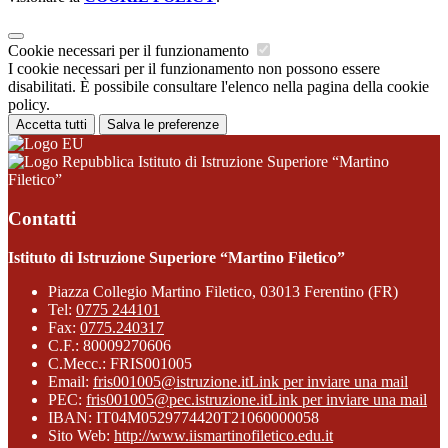
Cookie necessari per il funzionamento
I cookie necessari per il funzionamento non possono essere
disabilitati. È possibile consultare l'elenco nella pagina della cookie
policy.
Accetta tutti
Salva le preferenze
Istituto di Istruzione Superiore “Martino
Filetico”
Contatti
Istituto di Istruzione Superiore “Martino Filetico”
Piazza Collegio Martino Filetico, 03013 Ferentino (FR)
Tel:
0775 244101
Fax:
0775.240317
C.F.: 80009270606
C.Mecc.: FRIS001005
Email:
fris001005@istruzione.it
Link per inviare una mail
PEC:
fris001005@pec.istruzione.it
Link per inviare una mail
IBAN: IT04M0529774420T21060000058
Sito Web:
http://www.iismartinofiletico.edu.it