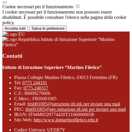
Cookie necessari per il funzionamento
I cookie necessari per il funzionamento non possono essere
disabilitati. È possibile consultare l'elenco nella pagina della cookie
policy.
Accetta tutti
Salva le preferenze
Istituto di Istruzione Superiore “Martino
Filetico”
Contatti
Istituto di Istruzione Superiore “Martino Filetico”
Piazza Collegio Martino Filetico, 03013 Ferentino (FR)
Tel:
0775 244101
Fax:
0775.240317
C.F.: 80009270606
C.Mecc.: FRIS001005
Email:
fris001005@istruzione.it
Link per inviare una mail
PEC:
fris001005@pec.istruzione.it
Link per inviare una mail
IBAN: IT04M0529774420T21060000058
Sito Web:
http://www.iismartinofiletico.edu.it
Codice Univoco: UFZR7Y