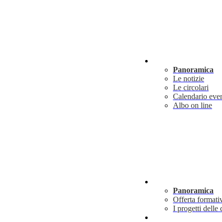
Novità
Panoramica
Le notizie
Le circolari
Calendario even
Albo on line
Didattica
Panoramica
Offerta formati
I progetti delle 
Info utili