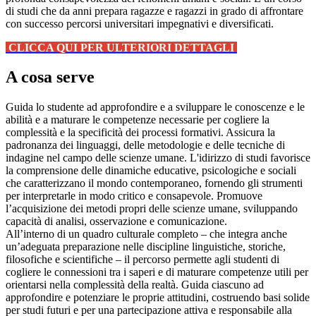
di studi che da anni prepara ragazze e ragazzi in grado di affrontare
con successo percorsi universitari impegnativi e diversificati.
CLICCA QUI PER ULTERIORI DETTAGLI
A cosa serve
Guida lo studente ad approfondire e a sviluppare le conoscenze e le
abilità e a maturare le competenze necessarie per cogliere la
complessità e la specificità dei processi formativi. Assicura la
padronanza dei linguaggi, delle metodologie e delle tecniche di
indagine nel campo delle scienze umane. L'idirizzo di studi favorisce
la comprensione delle dinamiche educative, psicologiche e sociali
che caratterizzano il mondo contemporaneo, fornendo gli strumenti
per interpretarle in modo critico e consapevole. Promuove
l’acquisizione dei metodi propri delle scienze umane, sviluppando
capacità di analisi, osservazione e comunicazione.
All’interno di un quadro culturale completo – che integra anche
un’adeguata preparazione nelle discipline linguistiche, storiche,
filosofiche e scientifiche – il percorso permette agli studenti di
cogliere le connessioni tra i saperi e di maturare competenze utili per
orientarsi nella complessità della realtà. Guida ciascuno ad
approfondire e potenziare le proprie attitudini, costruendo basi solide
per studi futuri e per una partecipazione attiva e responsabile alla