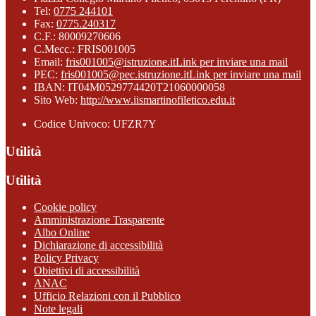
Tel:
0775 244101
Fax:
0775.240317
C.F.: 80009270606
C.Mecc.: FRIS001005
Email:
fris001005@istruzione.it
Link per inviare una mail
PEC:
fris001005@pec.istruzione.it
Link per inviare una mail
IBAN: IT04M0529774420T21060000058
Sito Web:
http://www.iismartinofiletico.edu.it
Codice Univoco: UFZR7Y
Utilità
Utilità
Cookie policy
Amministrazione Trasparente
Albo Online
Dichiarazione di accessibilità
Policy Privacy
Obiettivi di accessibilità
ANAC
Ufficio Relazioni con il Pubblico
Note legali