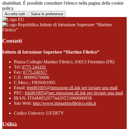
disabilitati. È possibile consultare l'elenco nella pagina della cookie
policy.
Accetta tutti
Salva le preferenze
Istituto di Istruzione Superiore “Martino
Filetico”
Contatti
Istituto di Istruzione Superiore “Martino Filetico”
Piazza Collegio Martino Filetico, 03013 Ferentino (FR)
Tel:
0775 244101
Fax:
0775.240317
C.F.: 80009270606
C.Mecc.: FRIS001005
Email:
fris001005@istruzione.it
Link per inviare una mail
PEC:
fris001005@pec.istruzione.it
Link per inviare una mail
IBAN: IT04M0529774420T21060000058
Sito Web:
http://www.iismartinofiletico.edu.it
Codice Univoco: UFZR7Y
Utilità