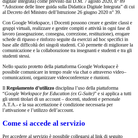
digitale integrata) come previsto dal D.M. 7 agosto 2020, n° 89
“Adozione delle linee guida sulla Didattica Digitale Integrata” di cui
al Decreto del Ministro dell’Istruzione 26 giugno 2020 n° 39.
Con Google Workspace, i Docenti possono creare e gestire classi e
gruppi virtuali, realizzare e gestire compiti e attività in ogni fase di
lavoro (assegnazione, consegna, correzione, restituzione), erogare
schede di ripasso e rinforzo seguite da esercizi ad hoc specifici in
base alle difficoltà dei singoli studenti. Ciò permette di migliorare la
comunicazione e la collaborazione tra insegnanti e studenti e tra gli
studenti stessi.
Nello spazio protetto della piattaforma Google Workspace è
possibile comunicare in tempo reale via chat o attraverso video–
comunicazioni, organizzare videoconferenze e riunioni.
Il
Regolamento d’utilizzo
disciplina l’uso della piattaforma
“
Google Workspace for Education (ex G-Suite)
” e si applica a tutti
gli utenti titolari di un account – docenti, studenti e personale
A.T.A.- e la sua accettazione è condizione necessaria per
l’attivazione e l’utilizzo dell’account.
Come si accede al servizio
Per accedere al servizio è possibile collegarsi al link di seguito