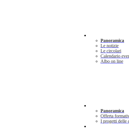
Novità
Panoramica
Le notizie
Le circolari
Calendario even
Albo on line
Didattica
Panoramica
Offerta formati
I progetti delle 
Info utili