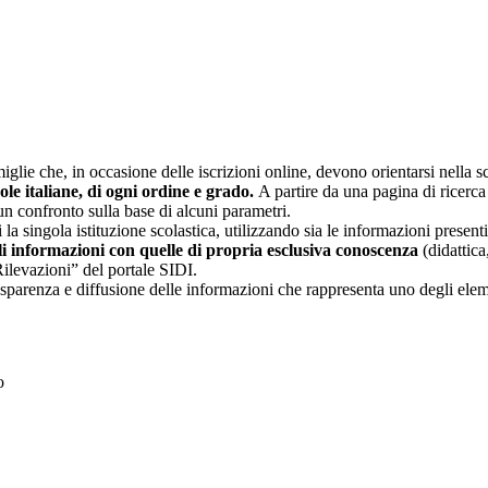
glie che, in occasione delle iscrizioni online, devono orientarsi nella sce
uole italiane, di ogni ordine e grado.
A partire da una pagina di ricerca e
un confronto sulla base di alcuni parametri.
 la singola istituzione scolastica, utilizzando sia le informazioni present
li informazioni con quelle di propria esclusiva conoscenza
(didattica,
Rilevazioni” del portale SIDI.
asparenza e diffusione delle informazioni che rappresenta uno degli eleme
to