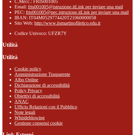
C.Mecc.: FRIS001005
Email:
fris001005@istruzione.it
Link per inviare una mail
PEC:
fris001005@pec.istruzione.it
Link per inviare una mail
IBAN: IT04M0529774420T21060000058
Sito Web:
http://www.iismartinofiletico.edu.it
Codice Univoco: UFZR7Y
Utilità
Utilità
Cookie policy
Amministrazione Trasparente
Albo Online
Dichiarazione di accessibilità
Policy Privacy
Obiettivi di accessibilità
ANAC
Ufficio Relazioni con il Pubblico
Note legali
Whistleblowing
Gestione consensi cookie
Link Esterni