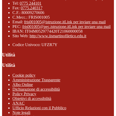
Tel:
0775 244101
Fax:
0775.240317
C.F.: 80009270606
C.Mecc.: FRIS001005
Email:
fris001005@istruzione.it
Link per inviare una mail
PEC:
fris001005@pec.istruzione.it
Link per inviare una mail
IBAN: IT04M0529774420T21060000058
Sito Web:
http://www.iismartinofiletico.edu.it
Codice Univoco: UFZR7Y
Utilità
Utilità
Cookie policy
Amministrazione Trasparente
Albo Online
Dichiarazione di accessibilità
Policy Privacy
Obiettivi di accessibilità
ANAC
Ufficio Relazioni con il Pubblico
Note legali