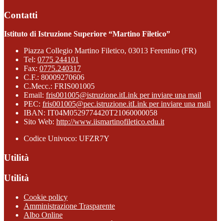
Contatti
Istituto di Istruzione Superiore “Martino Filetico”
Piazza Collegio Martino Filetico, 03013 Ferentino (FR)
Tel:
0775 244101
Fax:
0775.240317
C.F.: 80009270606
C.Mecc.: FRIS001005
Email:
fris001005@istruzione.it
Link per inviare una mail
PEC:
fris001005@pec.istruzione.it
Link per inviare una mail
IBAN: IT04M0529774420T21060000058
Sito Web:
http://www.iismartinofiletico.edu.it
Codice Univoco: UFZR7Y
Utilità
Utilità
Cookie policy
Amministrazione Trasparente
Albo Online