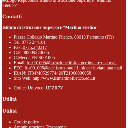
Istituto di Istruzione Superiore “Martino
Filetico”
Contatti
Istituto di Istruzione Superiore “Martino Filetico”
Piazza Collegio Martino Filetico, 03013 Ferentino (FR)
Tel:
0775 244101
Fax:
0775.240317
C.F.: 80009270606
C.Mecc.: FRIS001005
Email:
fris001005@istruzione.it
Link per inviare una mail
PEC:
fris001005@pec.istruzione.it
Link per inviare una mail
IBAN: IT04M0529774420T21060000058
Sito Web:
http://www.iismartinofiletico.edu.it
Codice Univoco: UFZR7Y
Utilità
Utilità
Cookie policy
Amministrazione Trasparente