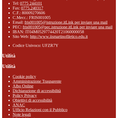
Tel:
0775 244101
Fax:
0775.240317
C.F.: 80009270606
C.Mecc.: FRIS001005
Email:
fris001005@istruzione.it
Link per inviare una mail
PEC:
fris001005@pec.istruzione.it
Link per inviare una mail
IBAN: IT04M0529774420T21060000058
Sito Web:
http://www.iismartinofiletico.edu.it
Codice Univoco: UFZR7Y
Utilità
Utilità
Cookie policy
Amministrazione Trasparente
Albo Online
Dichiarazione di accessibilità
Policy Privacy
Obiettivi di accessibilità
ANAC
Ufficio Relazioni con il Pubblico
Note legali