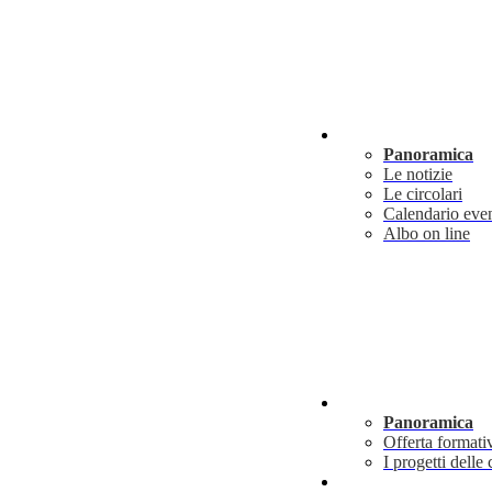
Novità
Panoramica
Le notizie
Le circolari
Calendario even
Albo on line
Didattica
Panoramica
Offerta formati
I progetti delle 
Info utili