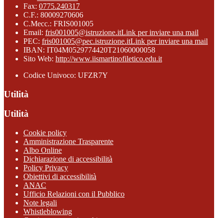
Fax:
0775.240317
C.F.: 80009270606
C.Mecc.: FRIS001005
Email:
fris001005@istruzione.it
Link per inviare una mail
PEC:
fris001005@pec.istruzione.it
Link per inviare una mail
IBAN: IT04M0529774420T21060000058
Sito Web:
http://www.iismartinofiletico.edu.it
Codice Univoco: UFZR7Y
Utilità
Utilità
Cookie policy
Amministrazione Trasparente
Albo Online
Dichiarazione di accessibilità
Policy Privacy
Obiettivi di accessibilità
ANAC
Ufficio Relazioni con il Pubblico
Note legali
Whistleblowing