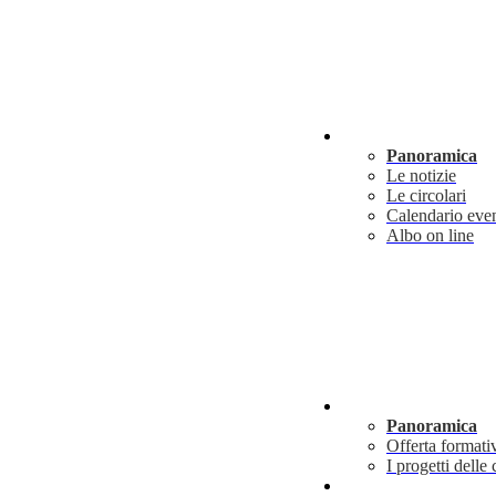
Novità
Panoramica
Le notizie
Le circolari
Calendario even
Albo on line
Didattica
Panoramica
Offerta formati
I progetti delle 
Info utili