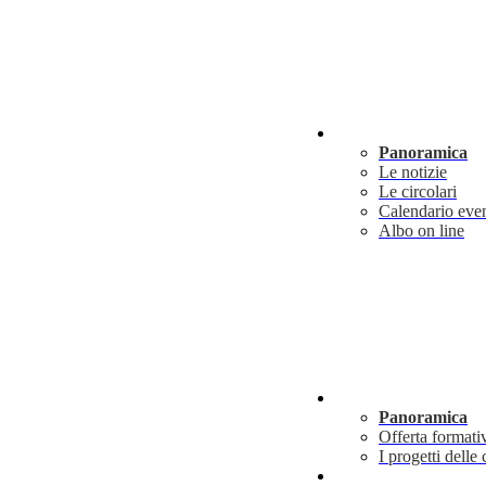
Novità
Panoramica
Le notizie
Le circolari
Calendario even
Albo on line
Didattica
Panoramica
Offerta formati
I progetti delle 
Info utili