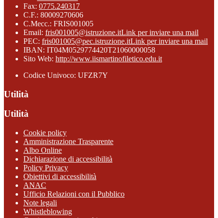
Fax:
0775.240317
C.F.: 80009270606
C.Mecc.: FRIS001005
Email:
fris001005@istruzione.it
Link per inviare una mail
PEC:
fris001005@pec.istruzione.it
Link per inviare una mail
IBAN: IT04M0529774420T21060000058
Sito Web:
http://www.iismartinofiletico.edu.it
Codice Univoco: UFZR7Y
Utilità
Utilità
Cookie policy
Amministrazione Trasparente
Albo Online
Dichiarazione di accessibilità
Policy Privacy
Obiettivi di accessibilità
ANAC
Ufficio Relazioni con il Pubblico
Note legali
Whistleblowing