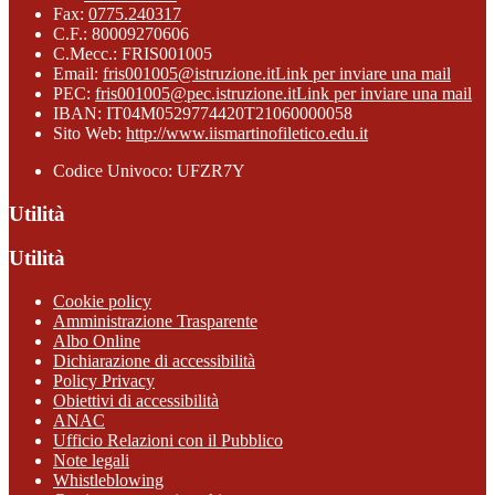
Fax:
0775.240317
C.F.: 80009270606
C.Mecc.: FRIS001005
Email:
fris001005@istruzione.it
Link per inviare una mail
PEC:
fris001005@pec.istruzione.it
Link per inviare una mail
IBAN: IT04M0529774420T21060000058
Sito Web:
http://www.iismartinofiletico.edu.it
Codice Univoco: UFZR7Y
Utilità
Utilità
Cookie policy
Amministrazione Trasparente
Albo Online
Dichiarazione di accessibilità
Policy Privacy
Obiettivi di accessibilità
ANAC
Ufficio Relazioni con il Pubblico
Note legali
Whistleblowing